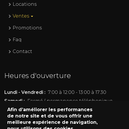
Locations
Ventes
Promotions
Faq
Contact
Heures d'ouverture
Lundi - Vendredi :
7:00 à 12:00 - 13:00 à 17:30
Samedi :
Fermé ( permanence téléphonique
pour les machines en cours de location)
Afin d’améliorer les performances
de notre site et de vous offrir une
Dimanche :
Fermé
meilleure expérience de navigation,
nous utilisons des cookies.