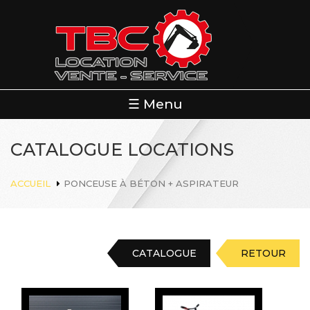
Aller
au
contenu
principal
☰ Menu
CATALOGUE LOCATIONS
ACCUEIL
PONCEUSE À BÉTON + ASPIRATEUR
CATALOGUE
RETOUR