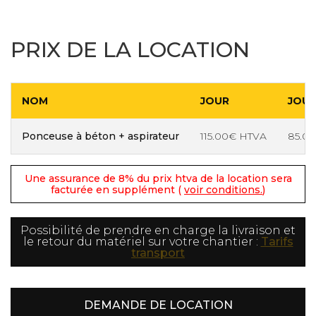
PRIX DE LA LOCATION
NOM
JOUR
JOUR
Ponceuse à béton + aspirateur
115.00€ HTVA
85.0
Une assurance de 8% du prix htva de la location sera
facturée en supplément (
voir conditions.
)
Possibilité de prendre en charge la livraison et
le retour du matériel sur votre chantier :
Tarifs
transport
DEMANDE DE LOCATION