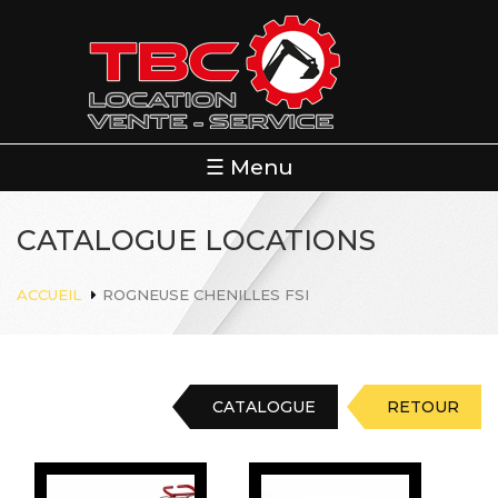
Aller
au
contenu
principal
☰ Menu
CATALOGUE LOCATIONS
ACCUEIL
ROGNEUSE CHENILLES FSI
CATALOGUE
RETOUR