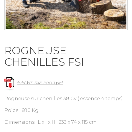
ROGNEUSE
CHENILLES FSI
fr-fsi-b31-749-980-1.pdf
Rogneuse sur chenilles 38 Cv ( essence 4 temps)
Poids : 680 Kg
Dimensions : L x l x H : 233 x 74 x 115 cm