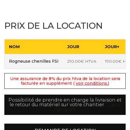
PRIX DE LA LOCATION
NOM
JOUR
JOUR+
Rogneuse chenilles FSI
210.00€ HTVA
190.00€ HT
Une assurance de 8% du prix htva de la location sera
facturée en supplément (
voir conditions.
)
Possibilité de prendre en charge la livraison et
le retour du matériel sur votre chantier :
Tarifs
transport