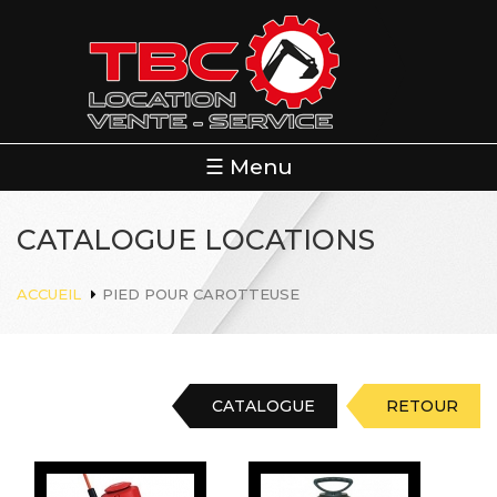
Aller
au
contenu
principal
☰ Menu
CATALOGUE LOCATIONS
ACCUEIL
PIED POUR CAROTTEUSE
CATALOGUE
RETOUR