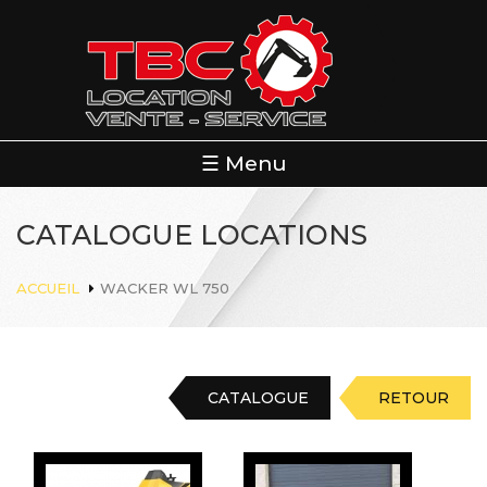
Aller
au
contenu
principal
☰ Menu
CATALOGUE LOCATIONS
ACCUEIL
WACKER WL 750
CATALOGUE
RETOUR