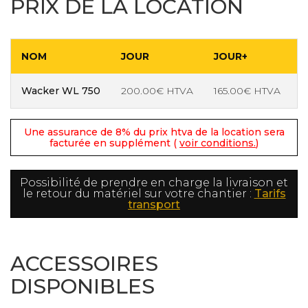
PRIX DE LA LOCATION
NOM
JOUR
JOUR+
Wacker WL 750
200.00€ HTVA
165.00€ HTVA
3
Une assurance de 8% du prix htva de la location sera
facturée en supplément (
voir conditions.
)
Possibilité de prendre en charge la livraison et
le retour du matériel sur votre chantier :
Tarifs
transport
ACCESSOIRES
DISPONIBLES