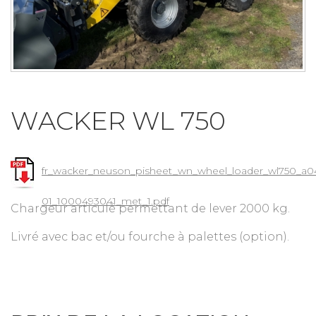
WACKER WL 750
fr_wacker_neuson_pisheet_wn_wheel_loader_wl750_a0
01_1000493041_met_1.pdf
Chargeur articulé permettant de lever 2000 kg.
Livré avec bac et/ou fourche à palettes (option).